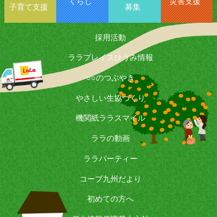
くらし
災害支援
子育て支援
募集
採用活動
ララプレイスひうみ情報
○○のつぶやき
やさしい生協づくり
機関紙ララスマイル
ララの動画
ララパーティー
コープ九州だより
初めての方へ