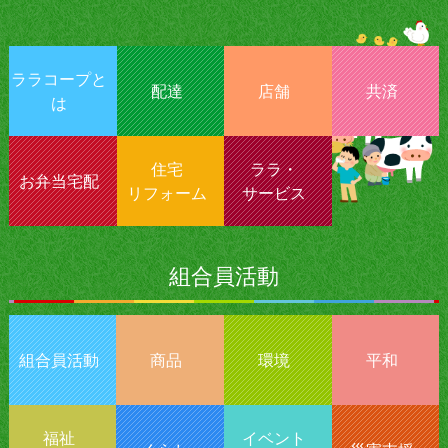
ララコープと
配達
店舗
共済
は
住宅
ララ・
お弁当宅配
リフォーム
サービス
組合員活動
組合員活動
商品
環境
平和
福祉
イベント