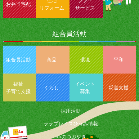
住宅
ララ・
お弁当宅配
リフォーム
サービス
組合員活動
組合員活動
商品
環境
平和
福祉
イベント
くらし
災害支援
子育て支援
募集
採用活動
ララプレイスひうみ情報
○○のつぶやき