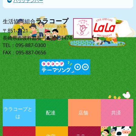
バックナンバー
ララコープ
生活協同組合
〒851-2121
長崎県西彼杵郡長与町岡郷1474
TEL：095-887-0300
FAX：095-887-0656
ララコープと
配達
店舗
共済
は