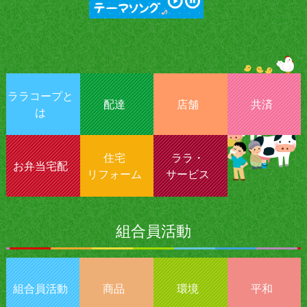
ララコープと
配達
店舗
共済
は
住宅
ララ・
お弁当宅配
リフォーム
サービス
組合員活動
組合員活動
商品
環境
平和