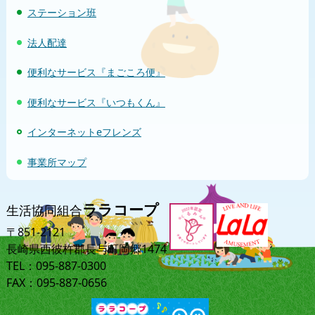
ステーション班
法人配達
便利なサービス『まごころ便』
便利なサービス『いつもくん』
インターネットeフレンズ
事業所マップ
ララコープ
生活協同組合
〒851-2121
長崎県西彼杵郡長与町岡郷1474
TEL：095-887-0300
FAX：095-887-0656