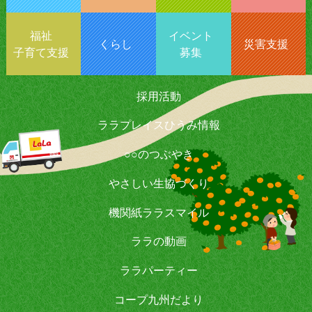
福祉
イベント
くらし
災害支援
子育て支援
募集
採用活動
ララプレイスひうみ情報
○○のつぶやき
やさしい生協づくり
機関紙ララスマイル
ララの動画
ララパーティー
コープ九州だより