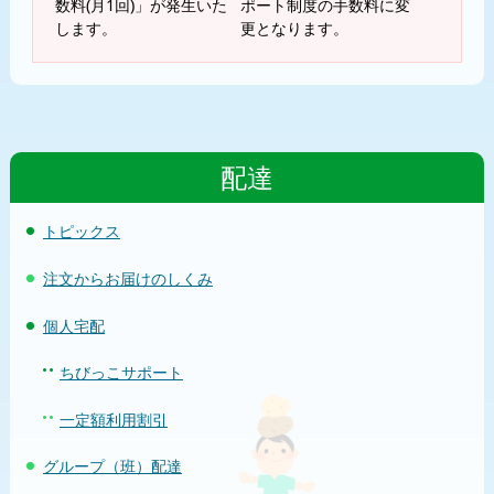
数料(月1回)」が発生いた
ポート制度の手数料に変
します。
更となります。
配達
トピックス
注文からお届けのしくみ
個人宅配
ちびっこサポート
一定額利用割引
グループ（班）配達