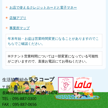
お店で使えるクレジットカードと電子マネー
店舗アプリ
事業所マップ
年末年始・お盆は営業時間変更になることがありますのでこ
ちらでご確認ください。
※テナント営業時間については一部変更になっている可能性
がございますので、直接お電話にてお尋ねください。
ララコープ
生活協同組合
〒851-2121
長崎県西彼杵郡長与町岡郷1474
TEL：095-887-0300
FAX：095-887-0656