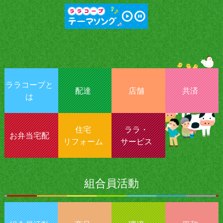
ララコープと
配達
店舗
共済
は
住宅
ララ・
お弁当宅配
リフォーム
サービス
組合員活動