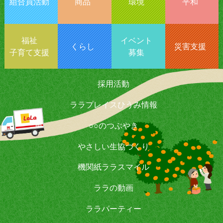
組合員活動
商品
環境
平和
福祉
イベント
くらし
災害支援
子育て支援
募集
採用活動
ララプレイスひうみ情報
○○のつぶやき
やさしい生協づくり
機関紙ララスマイル
ララの動画
ララパーティー