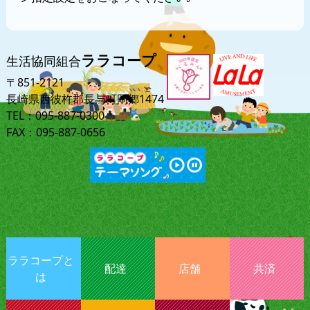
ララコープ
生活協同組合
〒851-2121
長崎県西彼杵郡長与町岡郷1474
TEL：095-887-0300
FAX：095-887-0656
ララコープと
配達
店舗
共済
は