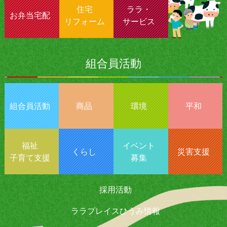
住宅
ララ・
お弁当宅配
リフォーム
サービス
組合員活動
組合員活動
商品
環境
平和
福祉
イベント
くらし
災害支援
子育て支援
募集
採用活動
ララプレイスひうみ情報