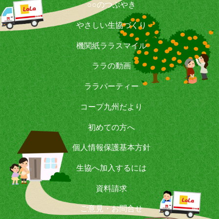
○○のつぶやき
やさしい生協づくり
機関紙ララスマイル
ララの動画
ララパーティー
コープ九州だより
初めての方へ
個人情報保護基本方針
生協へ加入するには
資料請求
ご意見・お問合せ